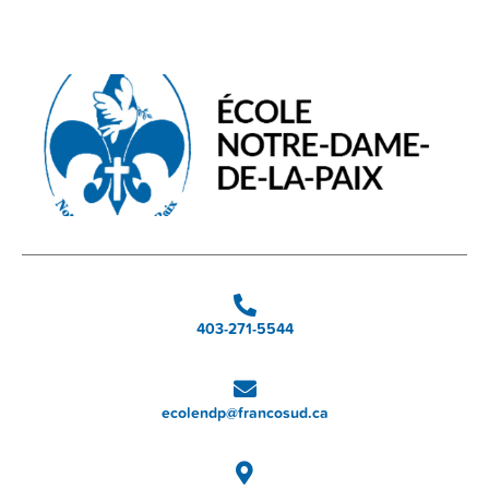
403-271-5544
ecolendp@francosud.ca